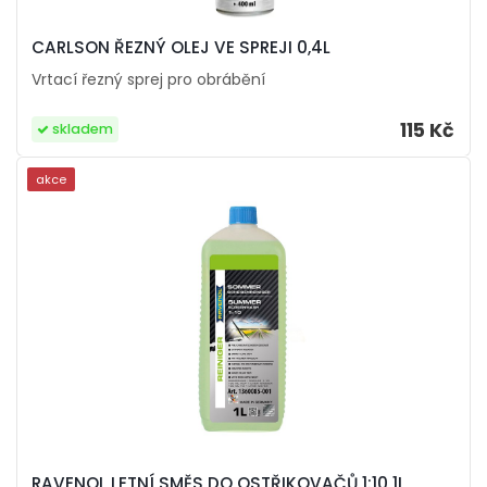
CARLSON ŘEZNÝ OLEJ VE SPREJI 0,4L
Vrtací řezný sprej pro obrábění
115 Kč
skladem
akce
RAVENOL LETNÍ SMĚS DO OSTŘIKOVAČŮ 1:10 1L