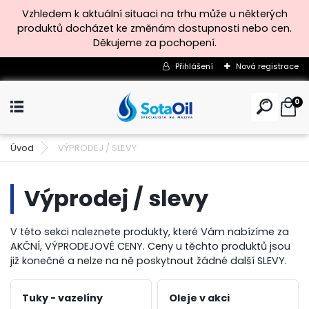
Přihlášení
Nová registrace
0
Úvod
VÝPRODEJ / SLEVY
Výprodej / slevy
V této sekci naleznete produkty, které Vám nabízíme za
AKČNÍ, VÝPRODEJOVÉ CENY. Ceny u těchto produktů jsou
již konečné a nelze na ně poskytnout žádné další SLEVY.
Tuky - vazelíny
Oleje v akci