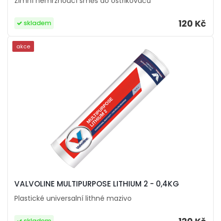
Zimní nemrznoucí směs do ostřikovačů
120 Kč
skladem
akce
VALVOLINE MULTIPURPOSE LITHIUM 2 - 0,4KG
Plastické universalní lithné mazivo
skladem