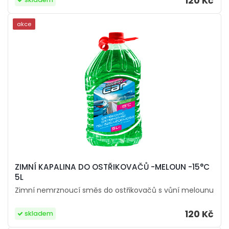
120 Kč
akce
ZIMNÍ KAPALINA DO OSTŘIKOVAČŮ -MELOUN -15°C
5L
Zimní nemrznoucí směs do ostřikovačů s vůní melounu
120 Kč
skladem