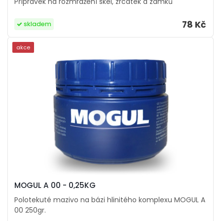
Přípravek na rozmražení skel, zrcátek a zámků
78 Kč
skladem
akce
MOGUL A 00 - 0,25KG
Polotekuté mazivo na bázi hlinitého komplexu MOGUL A
00 250gr.