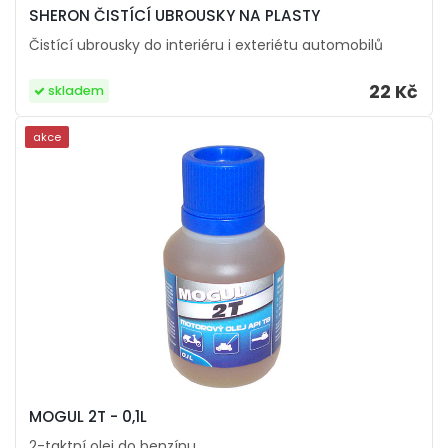
SHERON ČISTÍCÍ UBROUSKY NA PLASTY
Čistící ubrousky do interiéru i exteriétu automobilů
22 Kč
skladem
akce
MOGUL 2T - 0,1L
2-taktní olej do benzínu