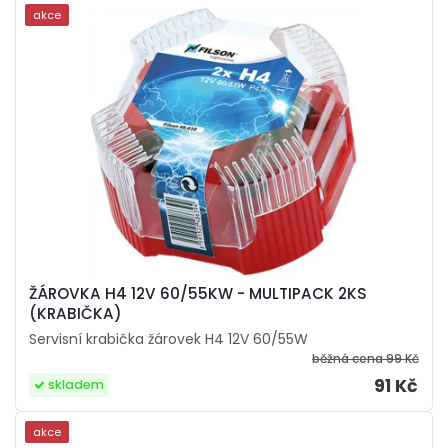
akce
ŽÁROVKA H4 12V 60/55KW - MULTIPACK 2KS
(KRABIČKA)
Servisní krabička žárovek H4 12V 60/55W
běžná cena
99 Kč
91 Kč
skladem
akce