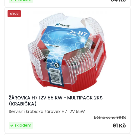
akce
ŽÁROVKA H7 12V 55 KW - MULTIPACK 2KS
(KRABIČKA)
Servisní krabička žárovek H7 12V 55W
běžná cena
99 Kč
91 Kč
skladem