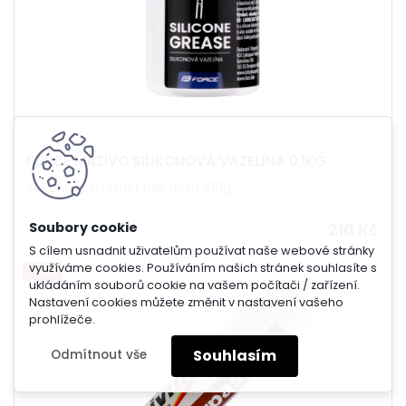
FORCE MAZIVO SILIKONOVÁ VAZELÍNA 0,1KG
Silikonový mazací tuk, dóza 100g
210 Kč
skladem
S cílem usnadnit uživatelům používat naše webové stránky
využíváme cookies. Používáním našich stránek souhlasíte s
akce
ukládáním souborů cookie na vašem počítači / zařízení.
Nastavení cookies můžete změnit v nastavení vašeho
prohlížeče.
Souhlasím
Odmítnout vše